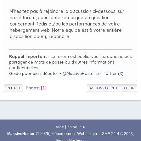
N'hésitez pas à rejoindre la discussion ci-dessous, sur
notre forum, pour toute remarque ou question
concernant Redis et/ou les performances de votre
hébergement web. Notre équipe est à votre entière
disposition pour y répondre.
Rappel important
: ce forum est public, veuillez donc ne pas
partager de mots de passe ou d'autres informations
confidentielles.
Guide pour bien débuter
-
@MassiveHoster sur Twitter (X)
Pages
1
EN HAUT
ACTIONS DE L'UTILISATEUR
|
Aide
En haut ▲
© 2026, Hébergement Web illimité -
,
MassiveHoster
SMF 2.1.4 © 2023
Simple Machines