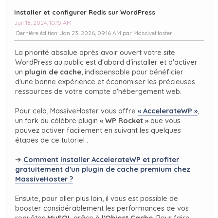
Installer et configurer Redis sur WordPress
Juil 18, 2024, 10:15 AM
Dernière édition
: Jan 23, 2026, 09:16 AM par MassiveHoster
La priorité absolue après avoir ouvert votre site
WordPress au public est d'abord d'installer et d'activer
un
plugin de cache
, indispensable pour bénéficier
d'une bonne expérience et économiser les précieuses
ressources de votre compte d'hébergement web.
Pour cela, MassiveHoster vous offre
« AccelerateWP »
,
un fork du célèbre plugin
« WP Rocket »
que vous
pouvez activer facilement en suivant les quelques
étapes de ce tutoriel :
➔
Comment installer AccelerateWP et profiter
gratuitement d'un plugin de cache premium chez
MassiveHoster ?
Ensuite, pour aller plus loin, il vous est possible de
booster considérablement les performances de vos
requêtes
MySQL
grâce à
l'Object Cache
. Pour faire