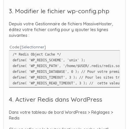
3. Modifier le fichier wp-config.php
Depuis votre Gestionnaire de fichiers MassiveHoster,
éditez votre fichier config pour y ajouter les lignes
suivantes :
Code
Sélectionner
/* Redis Object Cache */
define( 'WP_REDIS_SCHEME', 'unix' );
define( 'WP_REDIS_PATH', '/home/$USER/.redis/redis.sock' 
define( 'WP_REDIS_DATABASE', 0 ); // Pour votre premier s
define( 'WP_REDIS_TIMEOUT', 3 ); // Pour les sites très v
define( 'WP_REDIS_READ_TIMEOUT', 3 ); // cette valeur doi
4. Activer Redis dans WordPress
Dans votre tableau de bord WordPress > Réglages >
Redis