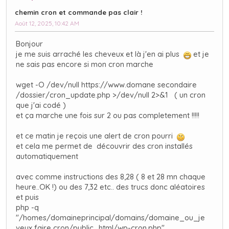
chemin cron et commande pas clair !
Août 12, 2025, 10:42 AM
Bonjour
je me suis arraché les cheveux et là j'en ai plus
et je
ne sais pas encore si mon cron marche
wget -O /dev/null https://www.domane secondaire
/dossier/cron_update.php >/dev/null 2>&1 ( un cron
que j'ai codé )
et ça marche une fois sur 2 ou pas completement !!!!!
et ce matin je reçois une alert de cron pourri
et cela me permet de découvrir des cron installés
automatiquement
avec comme instructions des 8,28 ( 8 et 28 mn chaque
heure..OK !) ou des 7,32 etc.. des trucs donc aléatoires
et puis
php -q
"/homes/domaineprincipal/domains/domaine_ou_je
veux faire cron/public_html/wp-cron.php"