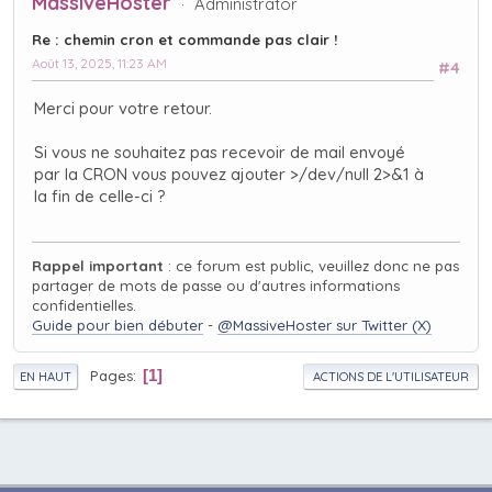
MassiveHoster
Administrator
Re : chemin cron et commande pas clair !
Août 13, 2025, 11:23 AM
#4
Merci pour votre retour.
Si vous ne souhaitez pas recevoir de mail envoyé
par la CRON vous pouvez ajouter
>/dev/null 2>&1
à
la fin de celle-ci ?
Rappel important
: ce forum est public, veuillez donc ne pas
partager de mots de passe ou d'autres informations
confidentielles.
Guide pour bien débuter
-
@MassiveHoster sur Twitter (X)
Pages
1
EN HAUT
ACTIONS DE L'UTILISATEUR